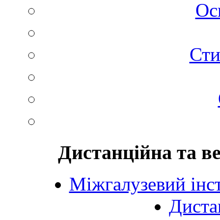
Ос
Сти
Дистанційна та в
Міжгалузевий інст
Диста