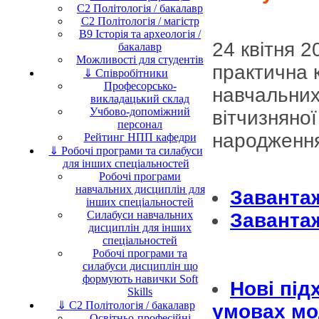
C2 Політологія / бакалавр
C2 Політологія / магістр
B9 Історія та археологія /
24 квітня 2
бакалавр
Можливості для студентів
практична 
⇓ Співробітники
Професорсько-
навчальних
викладацький склад
Учбово-допоміжний
вітчизняно
персонал
народження
Рейтинг НПП кафедри
⇓ Робочі програми та силабуси
для інших спеціальностей
Робочі програми
навчальних дисциплін для
Завантаж
інших спеціальностей
Силабуси навчальних
Заванта
дисциплін для інших
спеціальностей
Робочі програми та
силабуси дисциплін що
формують навички Soft
Нові під
Skills
⇓ C2 Політологія / бакалавр
умовах мод
Освітньо-професійні