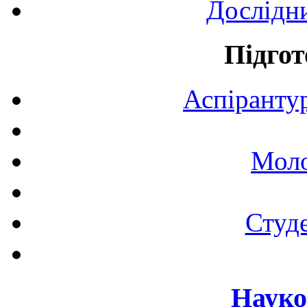
Дослідн
Підгот
Аспірантур
Моло
Студе
Науко