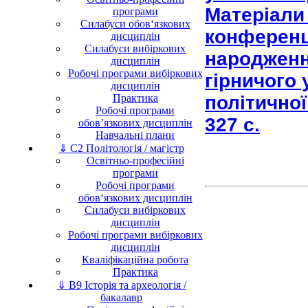
Матеріали
програми
Силабуси обов‘язкових
конференці
дисциплін
Силабуси вибіркових
народженн
дисциплін
Робочі програми вибіркових
гірничого 
дисциплін
Практика
політичної 
Робочі програми
327 с.
обов’язкових дисциплін
Навчальні плани
⇓ C2 Політологія / магістр
Освітньо-професійні
програми
Робочі програми
обов‘язкових дисциплін
Силабуси вибіркових
дисциплін
Робочі програми вибіркових
дисциплін
Кваліфікаційна робота
Практика
⇓ B9 Історія та археологія /
бакалавр