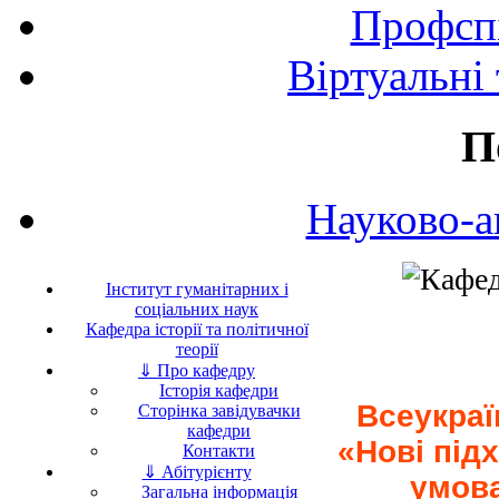
Профспі
Віртуальні
П
Науково-а
Інститут гуманітарних і
соціальних наук
Кафедра історії та політичної
теорії
⇓ Про кафедру
Історія кафедри
Всеукраї
Сторінка завідувачки
кафедри
«Нові під
Контакти
⇓ Абітурієнту
умова
Загальна інформація