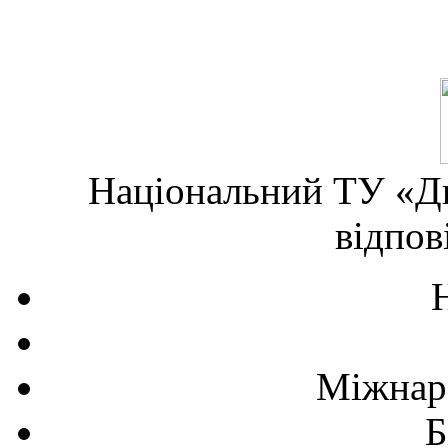
Національний ТУ «Дн
відпов
Міжнаро
Б