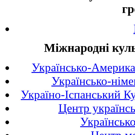
гр
Міжнародні куль
Українсько-Америка
Українсько-німе
Україно-Іспанський К
Центр українсь
Українськ