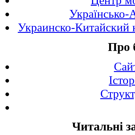
Центр мо
Українсько-
Украинско-Китайский к
Про 
Сай
Істор
Структ
Читальні з