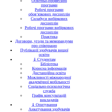
Освітньо-професійні
програми
Робочі програми
обов‘язкових дисциплін
Силабуси вибіркових
дисциплін
Робочі програми вибіркових
дисциплін
Практика
Договори, угоди та меморандуми
про співпрацю
Публікації здобувачів вищої
освіти
⇓ Студентам
Бібліотека
Корисна інформація
Дистанційна освіта
Можливості міжнародної
академічної мобільності
Соціально-психологічна
служба
Графік консультацій
викладачів
⇓ Опитування
Анкетування здобувачів