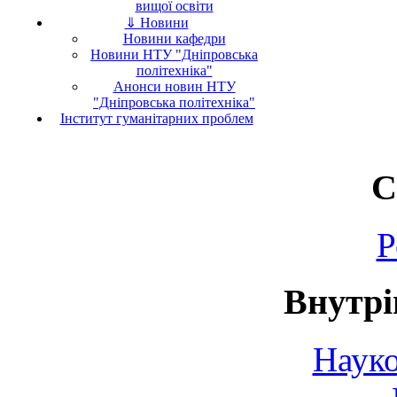
вищої освіти
⇓ Новини
Новини кафедри
Новини НТУ "Дніпровська
політехніка"
Анонси новин НТУ
"Дніпровська політехніка"
Інститут гуманітарних проблем
С
Р
Внутрі
Науко