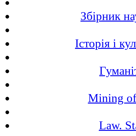
Збірник н
Історія і к
Гумані
Mining of
Law. St