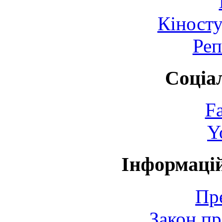
Кіносту
Реп
Соціа
F
Y
Інформаці
Пр
Закон пр