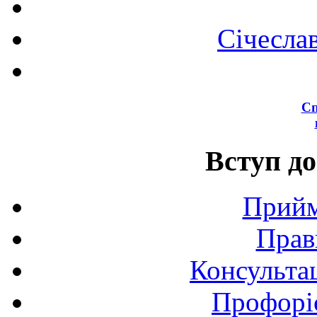
Січесла
Сп
Вступ до
Прийм
Прав
Консультац
Профоріє