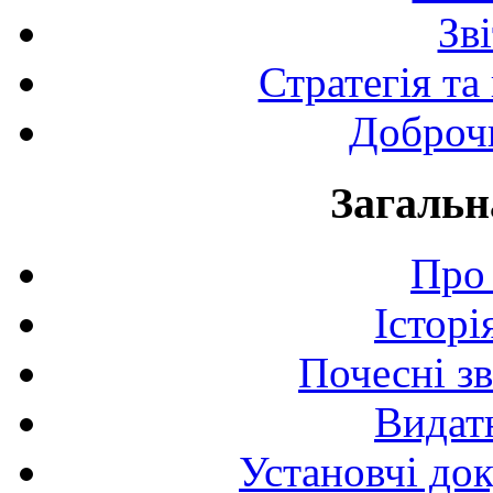
Зв
Стратегія та
Доброчи
Загальн
Про 
Історі
Почесні з
Видат
Установчі до