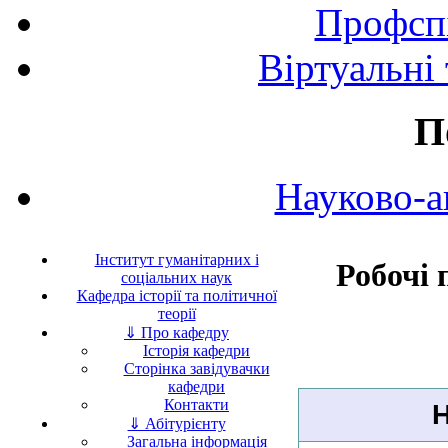
Профспі
Віртуальні
П
Науково-а
Інститут гуманітарних і
Робочі 
соціальних наук
Кафедра історії та політичної
теорії
⇓ Про кафедру
Історія кафедри
Сторінка завідувачки
кафедри
Контакти
⇓ Абітурієнту
Загальна інформація