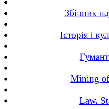
Збірник н
Історія і к
Гумані
Mining of
Law. St