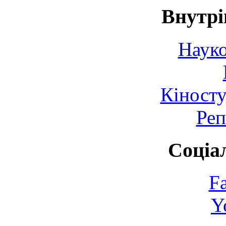
Внутрі
Науко
Кіносту
Реп
Соціа
F
Y