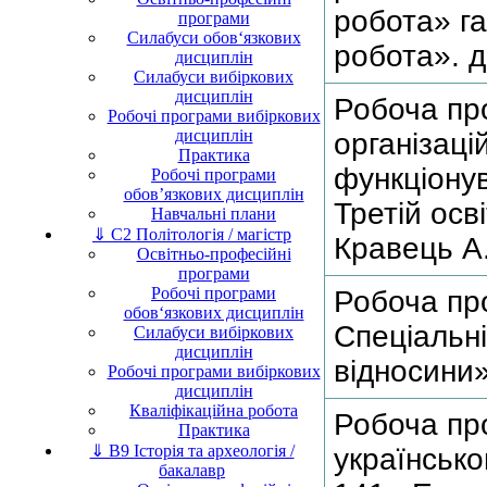
робота» га
програми
Силабуси обов‘язкових
робота». д
дисциплін
Силабуси вибіркових
дисциплін
Робоча пр
Робочі програми вибіркових
дисциплін
організаці
Практика
функціонув
Робочі програми
обов’язкових дисциплін
Третій осв
Навчальні плани
⇓ C2 Політологія / магістр
Кравець А
Освітньо-професійні
програми
Робочі програми
Робоча пр
обов‘язкових дисциплін
Спеціальні
Силабуси вибіркових
дисциплін
відносини»
Робочі програми вибіркових
дисциплін
Кваліфікаційна робота
Робоча пр
Практика
⇓ B9 Історія та археологія /
українсько
бакалавр