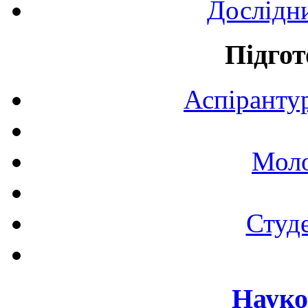
Дослідн
Підгот
Аспірантур
Моло
Студе
Науко