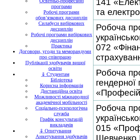
141 «Елек
Освітньо-професійні
програми
та електро
Робочі програми
обов‘язкових дисциплін
Силабуси вибіркових
Робоча пр
дисциплін
Робочі програми вибіркових
українсько
дисциплін
072 «Фінан
Практика
Договори, угоди та меморандуми
страхуван
про співпрацю
Публікації здобувачів вищої
освіти
Робоча пр
⇓ Студентам
Бібліотека
гендерної 
Корисна інформація
«Професійн
Дистанційна освіта
Можливості міжнародної
академічної мобільності
Робоча пр
Соціально-психологічна
служба
українсько
Графік консультацій
викладачів
015 «Проф
⇓ Опитування
Шевченко 
Анкетування здобувачів