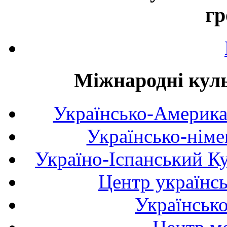
гр
Міжнародні куль
Українсько-Америка
Українсько-німе
Україно-Іспанський К
Центр українсь
Українськ