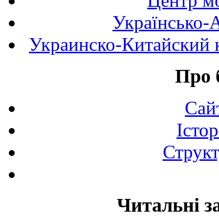
Центр мо
Українсько-
Украинско-Китайский к
Про 
Сай
Істор
Структ
Читальні з