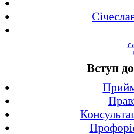
Січесла
Сп
Вступ до
Прийм
Прав
Консультац
Профоріє