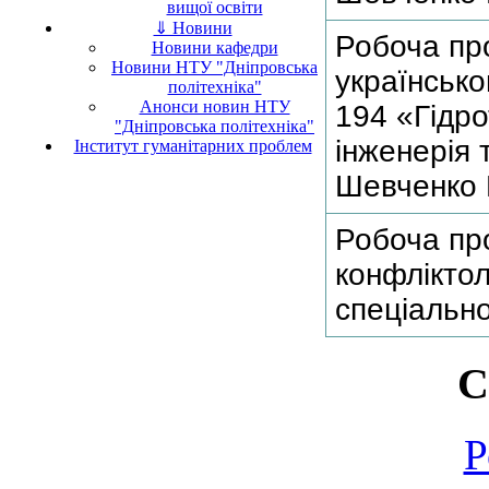
вищої освіти
⇓ Новини
Робоча пр
Новини кафедри
Новини НТУ "Дніпровська
українсько
політехніка"
Анонси новин НТУ
194 «Гідро
"Дніпровська політехніка"
інженерія 
Інститут гуманітарних проблем
Шевченко 
Робоча пр
конфліктол
спеціально
С
Р