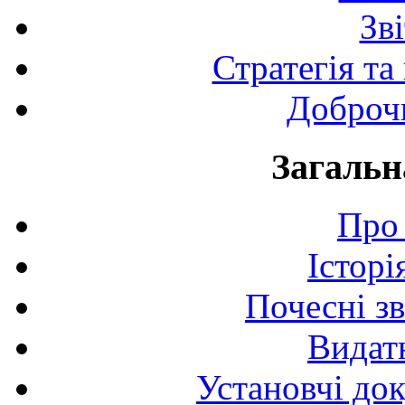
Зв
Стратегія та
Доброчи
Загальн
Про 
Історі
Почесні з
Видат
Установчі до