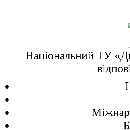
Національний ТУ «Дн
відпов
Міжнаро
Б