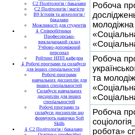
Робоча пр
C2 Політологія / бакалавр
C2 Політологія / магістр
досліджен
B9 Історія та археологія /
бакалавр
молодіжна
Можливості для студентів
⇓ Співробітники
«Соціальна
Професорсько-
«Соціальна
викладацький склад
Учбово-допоміжний
персонал
Робоча пр
Рейтинг НПП кафедри
⇓ Робочі програми та силабуси
українськ
для інших спеціальностей
Робочі програми
та молодіж
навчальних дисциплін для
«Соціальна
інших спеціальностей
Силабуси навчальних
«Соціальн
дисциплін для інших
спеціальностей
Робочі програми та
Робоча пр
силабуси дисциплін що
формують навички Soft
соціологі
Skills
робота» с
⇓ C2 Політологія / бакалавр
Освітньо-професійні