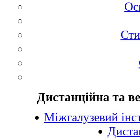
Ос
Сти
Дистанційна та в
Міжгалузевий інст
Диста