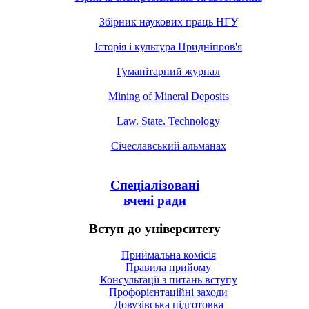
Збірник наукових праць НГУ
Історія і культура Придніпров'я
Гуманітарний журнал
Mining of Mineral Deposits
Law. State. Technology
Січеславський альманах
Спеціалізовані
вчені ради
Вступ до університету
Приймальна комісія
Правила прийому
Консультації з питань вступу
Профорієнтаційні заходи
Довузівська підготовка