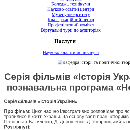
Коледжі, технікуми
Науково-освітні центри
Музеї університету
Кваліфікаційний центр
Профспілковий комітет
Віртуальні тури по аудиторіях
Послуги
Науково-аналітичні послуги
Серія фільмів «Історія Укр
познавальна програма «Н
Серія фільмів «Історія України»
Про фільм:
Цикл наочно ілюстративно розповідає про яскра
трапилися в житті України. За основу взяті праці істориків
Полонська-Василенко, Д. Дорошенко, Д. Яворницький та і
р
Розглянуті: