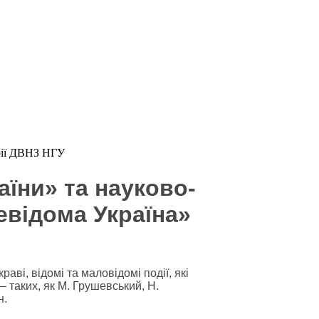
аїни» та науково-
евідома Україна»
ві, відомі та маловідомі події, які
 – таких, як М. Грушевський, Н.
н.