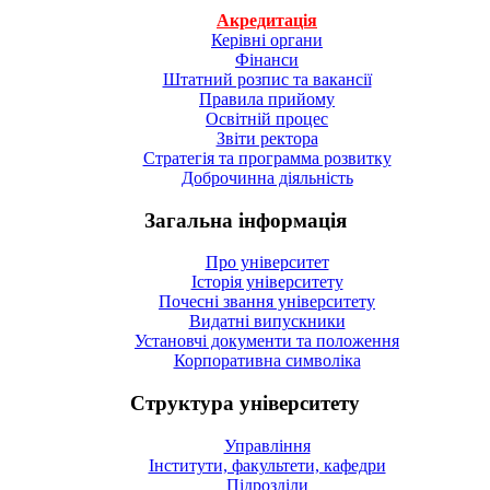
Акредитація
Керівні органи
Фінанси
Штатний розпис та вакансії
Правила прийому
Освітній процес
Звіти ректора
Стратегія та программа розвитку
Доброчинна діяльність
Загальна інформація
Про університет
Історія університету
Почесні звання університету
Видатні випускники
Установчі документи та положення
Корпоративна символiка
Структура університету
Управління
Інститути, факультети, кафедри
Підрозділи