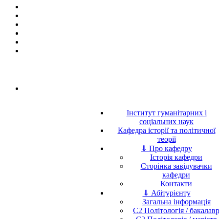
Інститут гуманітарних і
соціальних наук
Кафедра історії та політичної
теорії
⇓ Про кафедру
Історія кафедри
Сторінка завідувачки
кафедри
Контакти
⇓ Абітурієнту
Загальна інформація
C2 Політологія / бакалав