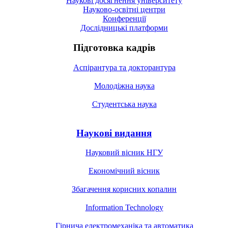
Наукові досягнення університету
Науково-освітні центри
Конференції
Дослідницькі платформи
Підготовка кадрів
Аспірантура та докторантура
Молодіжна наука
Студентська наука
Наукові видання
Науковий вісник НГУ
Економічний вісник
Збагачення корисних копалин
Information Technology
Гірнича електромеханіка та автоматика