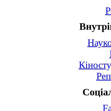
Р
Внутрі
Науко
Кіносту
Реп
Соціа
F