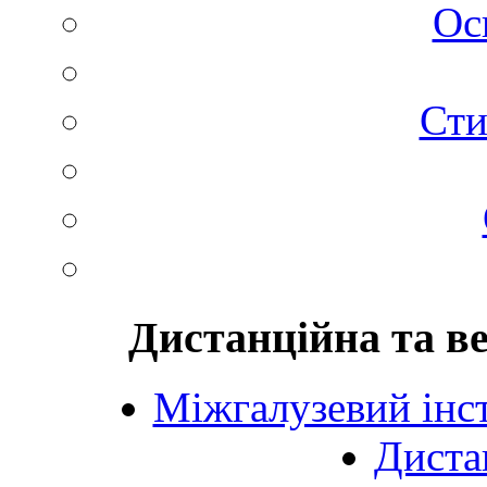
Ос
Сти
Дистанційна та в
Міжгалузевий інст
Диста