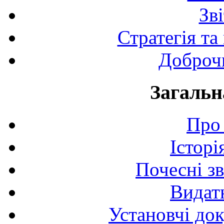
Зв
Стратегія та
Доброчи
Загальн
Про 
Історі
Почесні з
Видат
Установчі до