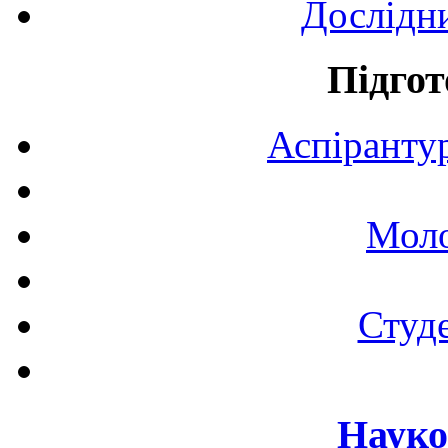
Дослідн
Підгот
Аспірантур
Моло
Студе
Науко