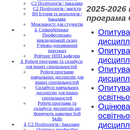
C2 Політологія / бакалавр
2025-2026
C2 Політологія / магістр
B9 Історія та археологія /
програма 
бакалавр
Можливості для студентів
⇓ Співробітники
Опитува
Професорсько-
дисциплі
викладацький склад
Учбово-допоміжний
Опитува
персонал
Рейтинг НПП кафедри
дисципл
⇓ Робочі програми та силабуси
для інших спеціальностей
Опитува
Робочі програми
дисципл
навчальних дисциплін для
інших спеціальностей
Опитува
Силабуси навчальних
дисциплін для інших
освітнь
спеціальностей
Робочі програми та
Оцінюва
силабуси дисциплін що
формують навички Soft
освітньо
Skills
дисципл
⇓ C2 Політологія / бакалавр
Освітньо-професійні