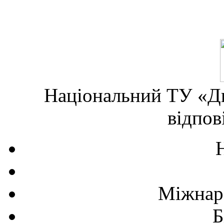
Національний ТУ «Дн
відпов
Міжнаро
Б