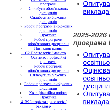
Опитува
програми
Силабуси обов‘язкових
виклада
дисциплін
Силабуси вибіркових
дисциплін
Робочі програми вибіркових
дисциплін
2025-2026
Практика
Робочі програми
програма 
обов’язкових дисциплін
Навчальні плани
⇓ C2 Політологія / магістр
Опитува
Освітньо-професійні
освітнь
програми
Робочі програми
Оцінюва
обов‘язкових дисциплін
Силабуси вибіркових
освітньо
дисциплін
Робочі програми вибіркових
дисципл
дисциплін
Опитува
Кваліфікаційна робота
Практика
виклада
⇓ B9 Історія та археологія /
бакалавр