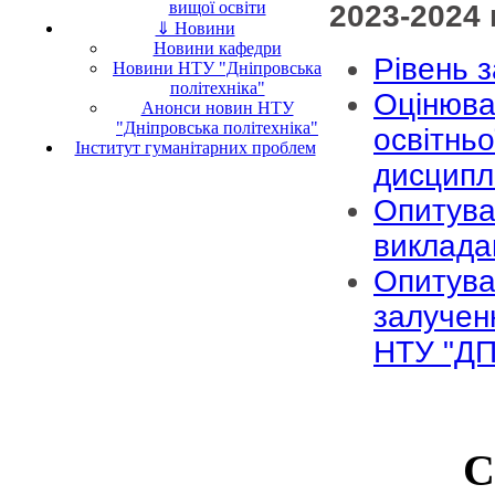
вищої освіти
2023-2024 
⇓ Новини
Новини кафедри
Рівень 
Новини НТУ "Дніпровська
політехніка"
Оцінюва
Анонси новин НТУ
"Дніпровська політехніка"
освітньо
Інститут гуманітарних проблем
дисципл
Опитува
виклада
Опитува
залучен
НТУ "ДП
С