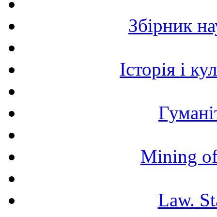
Збірник н
Історія і к
Гумані
Mining of
Law. St