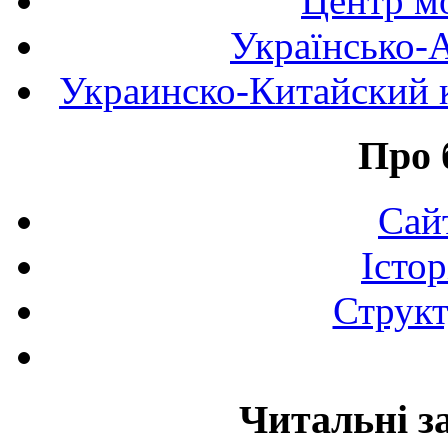
Центр мо
Українсько-
Украинско-Китайский к
Про 
Сай
Істор
Структ
Читальні з