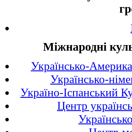
гр
Міжнародні куль
Українсько-Америка
Українсько-німе
Україно-Іспанський К
Центр українсь
Українськ