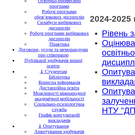
Освітньо-професійні
програми
Робочі програми
2024-2025 
обов‘язкових дисциплін
Силабуси вибіркових
дисциплін
Рівень 
Робочі програми вибіркових
дисциплін
Оцінюва
Практика
Договори, угоди та меморандуми
освітньо
про співпрацю
дисципл
Публікації здобувачів вищої
освіти
Опитува
⇓ Студентам
Бібліотека
виклада
Корисна інформація
Дистанційна освіта
Опитува
Можливості міжнародної
академічної мобільності
залучен
Соціально-психологічна
НТУ "ДП
служба
Графік консультацій
викладачів
⇓ Опитування
Анкетування здобувачів