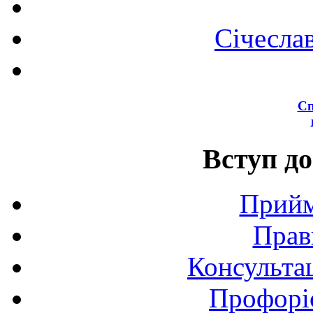
Січесла
Сп
Вступ до
Прийм
Прав
Консультац
Профоріє