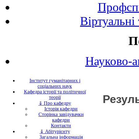
Профспі
Віртуальні
П
Науково-а
Інститут гуманітарних і
соціальних наук
Кафедра історії та політичної
Резуль
теорії
⇓ Про кафедру
Історія кафедри
Сторінка завідувачки
кафедри
Контакти
⇓ Абітурієнту
Загальна інформація